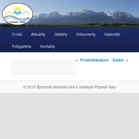
Hlavné menu
O nás
Aktuality
Oddiely
Dokumenty
Kalendár
Preskočiť na primárny obsah
Preskočiť na sekundárny obsah
Fotogaléria
Kontakty
← Predchádzajúce
Ďalšie →
© 2013 Športové stredisko detí a mládeže Poprad-Tatry